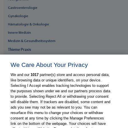
Gastroenterologie
Gynäkologie
Hämatologie & Onkologie
Innere Medizin
Medizin & Gesundheitssystem
Thieme Praxis
Über Thieme Praxis
We Care About Your Privacy
Kostenlos registrieren
We and our
1017
partner(s) store and access personal data,
Fachzugang freischalten
like browsing data or unique identifiers, on your device.
Feedback geben
Selecting I Accept enables tracking technologies to support
the purposes shown under we and our partners process data
E-Mail-Newsletter
to provide. Selecting Reject All or withdrawing your consent
Whatsapp-Newsletter
will disable them. If trackers are disabled, some content and
ads you see may not be as relevant to you. You can
Thieme Praxis App
resurface this menu to change your choices or withdraw
consent at any time by clicking the Manage Preferences
link on the bottom of the webpage. Your choices will have