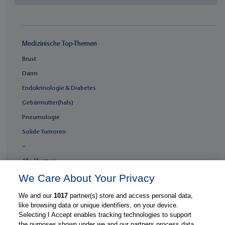
Medizinische Top-Themen
Brust
Darm
Endokrinologie & Diabetes
Gebärmutter(hals)
Pneumologie
Solide Tumoren
–
Alle Themen
We Care About Your Privacy
Fachgebiete
We and our
1017
partner(s) store and access personal data,
Gastroenterologie
like browsing data or unique identifiers, on your device.
Selecting I Accept enables tracking technologies to support
Gynäkologie
the purposes shown under we and our partners process data