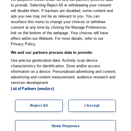
Hämatologie & Onkologie
to provide. Selecting Reject All or withdrawing your consent
will disable them. If trackers are disabled, some content and
Innere Medizin
ads you see may not be as relevant to you. You can
Medizin & Gesundheitssystem
resurface this menu to change your choices or withdraw
consent at any time by clicking the Manage Preferences
Thieme Praxis
link on the bottom of the webpage. Your choices will have
effect within our Website. For more details, refer to our
Über Thieme Praxis
Privacy Policy.
Kostenlos registrieren
We and our partners process data to provide:
Fachzugang freischalten
Use precise geolocation data. Actively scan device
Feedback geben
characteristics for identification. Store and/or access
information on a device. Personalised advertising and content,
E-Mail-Newsletter
advertising and content measurement, audience research and
Whatsapp-Newsletter
services development.
List of Partners (vendors)
Thieme Praxis App
Reject All
I Accept
© Thieme Group
support-praxis@thieme.de
|
|
Nutzungsbedingungen
Datenschutzerklärung
Impressum
|
|
|
Show Purposes
Manage Preferences