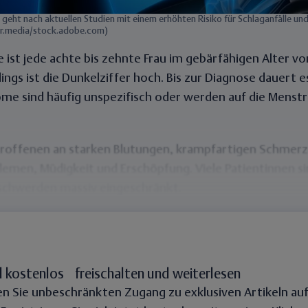
geht nach aktuellen Studien mit einem erhöhten Risiko für Schlaganfälle und
er.media/stock.adobe.com)
 ist jede achte bis zehnte Frau im gebärfähigen Alter 
ings ist die Dunkelziffer hoch. Bis zur Diagnose dauert es
me sind häufig unspezifisch oder werden auf die Menst
etroffenen an starken Blutungen, krampfartigen Schmerz
men, Müdigkeit und Erschöpfung. Viele Patientinnen sin
schwerden massiv eingeschränkt.
l kostenlos freischalten und weiterlesen
en Sie unbeschränkten Zugang zu exklusiven Artikeln au