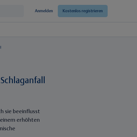
Anmelden
Kostenlos registrieren
l
Schlaganfall
h sie beeinflusst
t einem erhöhten
onische