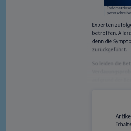
Endometriose 
peterschreib
Experten zufolge
betroffen. Allerd
denn die Sympto
zurückgeführt.
So leiden die B
Verdauungsproble
aufgrund der Be
Artike
Erhalt