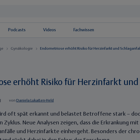
Podcasts
Videos
Fachwissen
äge
Gynäkologie
Endometriose erhöht Risiko für Herzinfarkt und Schlaganfal
se erhöht Risiko für Herzinfarkt und 
|
von
Daniela Lukaßen-Held
d oft spät erkannt und belastet Betroffene stark – doc
n Zyklus. Neue Analysen zeigen, dass die Erkrankung mi
ganfälle und Herzinfarkte einhergeht. Besonders der chr