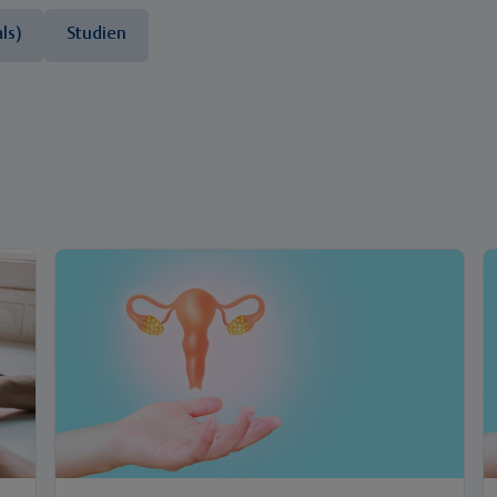
ls)
Studien