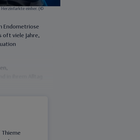
 Herzinfarkte einher. (©
von Endometriose
 oft viele Jahre,
ruation
en,
d in ihrem Alltag
f Thieme