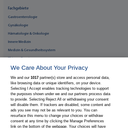
Fachgebiete
Gastroenterologie
Gynäkologie
Hämatologie & Onkologie
Innere Medizin
Medizin & Gesundheitssystem
Thieme Praxis
We Care About Your Privacy
Über Thieme Praxis
Kostenlos registrieren
We and our
1017
partner(s) store and access personal data,
like browsing data or unique identifiers, on your device.
Fachzugang freischalten
Selecting I Accept enables tracking technologies to support
Feedback geben
the purposes shown under we and our partners process data
to provide. Selecting Reject All or withdrawing your consent
E-Mail-Newsletter
will disable them. If trackers are disabled, some content and
Whatsapp-Newsletter
ads you see may not be as relevant to you. You can
resurface this menu to change your choices or withdraw
Thieme Praxis App
consent at any time by clicking the Manage Preferences
link on the bottom of the webpage. Your choices will have