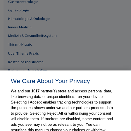
Gastroenterologie
Gynäkologie
Hämatologie & Onkologie
Innere Medizin
Medizin & Gesundheitssystem
Thieme Praxis
Über Thieme Praxis
Kostenlos registrieren
Fachzugang freischalten
We Care About Your Privacy
Feedback geben
E-Mail-Newsletter
We and our
1017
partner(s) store and access personal data,
like browsing data or unique identifiers, on your device.
Whatsapp-Newsletter
Selecting I Accept enables tracking technologies to support
Thieme Praxis App
the purposes shown under we and our partners process data
to provide. Selecting Reject All or withdrawing your consent
will disable them. If trackers are disabled, some content and
ads you see may not be as relevant to you. You can
© Thieme Group
support-praxis@thieme.de
Nutzungsbedingungen
|
|
|
resurface this menu to change your choices or withdraw