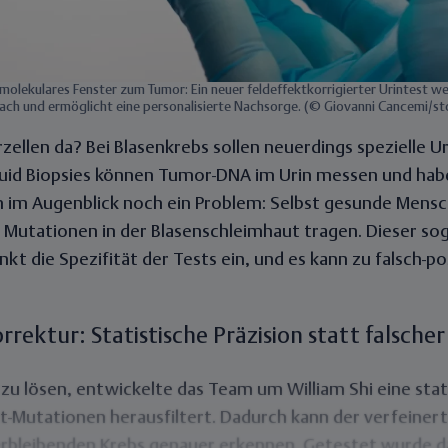
 molekulares Fenster zum Tumor: Ein neuer feldeffektkorrigierter Urintest w
ach und ermöglicht eine personalisierte Nachsorge. (© Giovanni Cancemi/
ellen da? Bei Blasenkrebs sollen neuerdings spezielle Ur
uid Biopsies
können
Tumor-DNA im Urin
messen und habe
h im Augenblick
noch ein Problem
: Selbst gesunde Mens
e Mutationen in der Blasenschleimhaut tragen. Dieser s
nkt die Spezifität der Tests
ein, und es kann zu falsch-p
rrektur: Statistische Präzision statt falsche
zu lösen, entwickelte das Team um William Shi eine
sta
kt-Mutationen herausfilter
t. Dadurch kann der verfeiner
erbleibenden Krebs genauer erkennen. Getestet wurde d