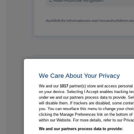
Ausführliche Informationen zum Versandverfahren und 
Medizinische Top-Themen
We Care About Your Privacy
Brust
Pneumol
We and our
1017
partner(s) store and access personal d
Darm
Solide T
on your device. Selecting I Accept enables tracking t
under we and our partners process data to provide. Sel
Endokrinologie & Diabetes
–
will disable them. If trackers are disabled, some cont
Gebärmutter(hals)
Alle The
you. You can resurface this menu to change your choic
clicking the Manage Preferences link on the bottom of 
within our Website. For more details, refer to our Priva
We and our partners process data to provide: