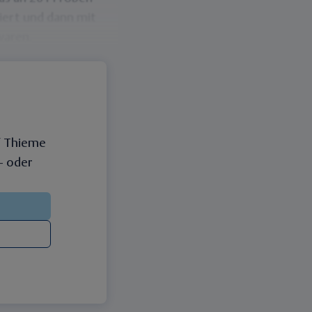
iert und dann mit
waren.
f Thieme
 – oder