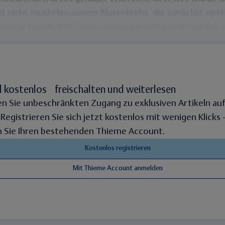
t nicht muskelinvasivem Blasenkrebs, die zunächst oper
Calmette-Guérin (BCG)-Immuntherapie behandelt worden 
l kostenlos freischalten und weiterlesen
en Sie unbeschränkten Zugang zu exklusiven Artikeln au
. Registrieren Sie sich jetzt kostenlos mit wenigen Klicks
 Sie Ihren bestehenden Thieme Account.