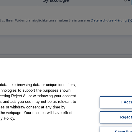
zu Ihren Widerrufsmöglichkeiten erhalten Sie in unserer
Datenschutzerklärung
Fachgebiete
ogie
Gastroenterologie
ata, like browsing data or unique identifiers,
umoren
Gynäkologie
echnologies to support the purposes shown
ecting Reject All or withdrawing your consent
Hämatologie & Onkologie
ent and ads you see may not be as relevant to
I Acc
men
Innere Medizin
es or withdraw consent at any time by
the webpage. Your choices will have effect
Medizin & Gesundheitssystem
Reject
cy Policy.