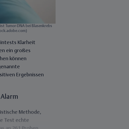
eist Tumor-DNA bei Blasenkrebs
stock.adobe.com)
intests Klarheit
n ein großes
chen können
ogenannte
ositiven Ergebnissen
r Alarm
tistische Methode,
te Test echte
as an 261 Proben