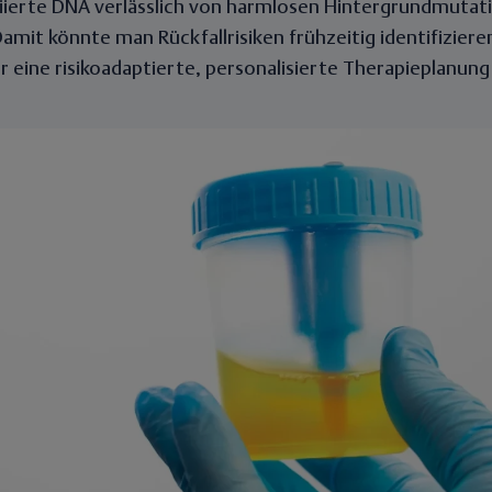
iierte DNA verlässlich von harmlosen Hintergrundmutat
amit könnte man Rückfallrisiken frühzeitig identifizier
r eine risikoadaptierte, personalisierte Therapieplanung