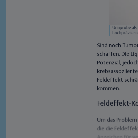
Urinprobe als
hochpräzise n
Sind noch Tumorz
schaffen. Die
Liq
Potenzial, jedoc
krebsassoziiert
Feldeffekt schrä
kommen.
Feldeffekt-Ko
Um das Problem 
die die Feldeffe
Anzeichen für v