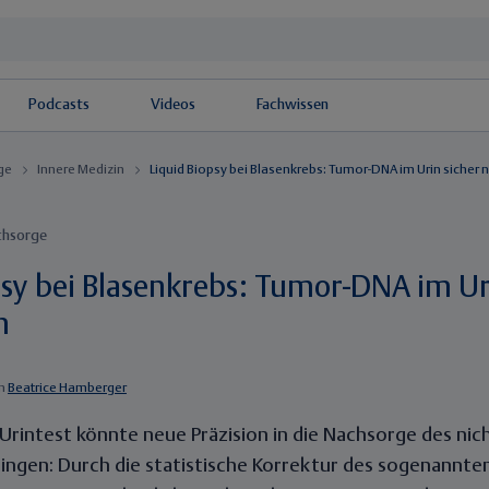
Podcasts
Videos
Fachwissen
äge
Innere Medizin
Liquid Biopsy bei Blasenkrebs: Tumor-DNA im Urin sicher
chsorge
psy bei Blasenkrebs: Tumor-DNA im Ur
n
n
Beatrice Hamberger
 Urintest könnte neue Präzision in die Nachsorge des nic
ingen: Durch die statistische Korrektur des sogenannten