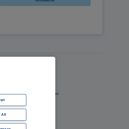
Abonnieren
Thieme Praxis
Über Thieme Praxis
Kostenlos registrieren
Fachzugang freischalten
ept
Feedback geben
E-Mail-Newsletter
 All
Whatsapp-Newsletter
Thieme Praxis App