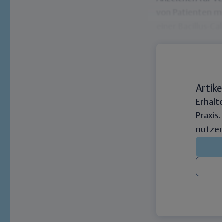
von Patienten mi
einer Bacillus-
Artike
Erhalt
Praxis
nutzen