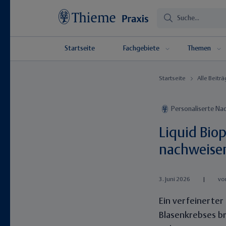
Startseite
Fachgebiete
Themen
Startseite
Alle Beitr
Personaliserte Na
Liquid Bio
nachweise
3. Juni 2026
|
vo
Ein verfeinerter
Blasenkrebses br