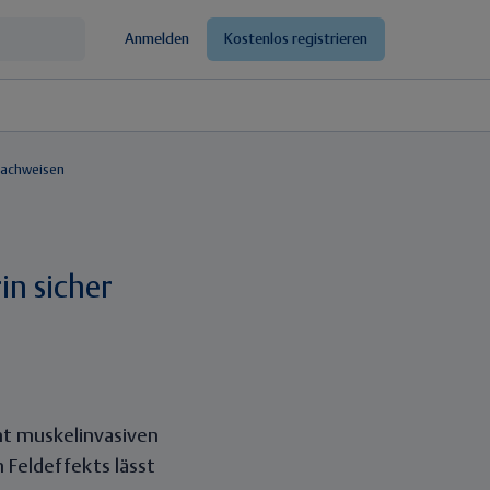
Anmelden
Kostenlos registrieren
 nachweisen
in sicher
ht muskelinvasiven
 Feldeffekts lässt