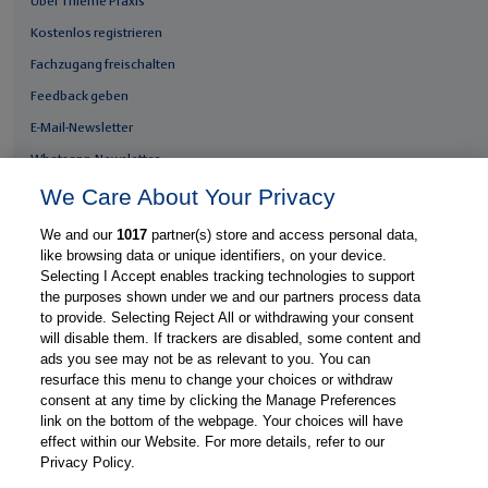
Über Thieme Praxis
Kostenlos registrieren
Fachzugang freischalten
Feedback geben
E-Mail-Newsletter
Whatsapp-Newsletter
We Care About Your Privacy
Thieme Praxis App
We and our
1017
partner(s) store and access personal data,
like browsing data or unique identifiers, on your device.
Selecting I Accept enables tracking technologies to support
© Thieme Group
support-praxis@thieme.de
Nutzungsbedingungen
|
|
|
the purposes shown under we and our partners process data
Datenschutzerklärung
Impressum
Manage Preferences
|
|
to provide. Selecting Reject All or withdrawing your consent
will disable them. If trackers are disabled, some content and
ads you see may not be as relevant to you. You can
resurface this menu to change your choices or withdraw
consent at any time by clicking the Manage Preferences
link on the bottom of the webpage. Your choices will have
effect within our Website. For more details, refer to our
Privacy Policy.