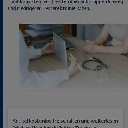
– mit konsistenten Effekten über Subgruppen hinweg
und niedrigeren Hysterektomie-Raten.
Eine populationsbasierte Kohortenstudie zeigt eine deutliche
Risikoreduktion für das Endometriumkarzinom unter kombinie
hormonell‑metabolischer Therapie. (© Jirapong/stock.adobe.
Artikel kostenlos freischalten und weiterlesen