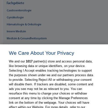
Fachgebiete
Gastroenterologie
Gynäkologie
Hämatologie & Onkologie
Innere Medizin
Medizin & Gesundheitssystem
Thieme Praxis
We Care About Your Privacy
Über Thieme Praxis
Kostenlos registrieren
We and our
1017
partner(s) store and access personal data,
like browsing data or unique identifiers, on your device.
Fachzugang freischalten
Selecting I Accept enables tracking technologies to support
Feedback geben
the purposes shown under we and our partners process data
to provide. Selecting Reject All or withdrawing your consent
E-Mail-Newsletter
will disable them. If trackers are disabled, some content and
Whatsapp-Newsletter
ads you see may not be as relevant to you. You can
resurface this menu to change your choices or withdraw
Thieme Praxis App
consent at any time by clicking the Manage Preferences
link on the bottom of the webpage. Your choices will have
effect within our Website. For more details, refer to our