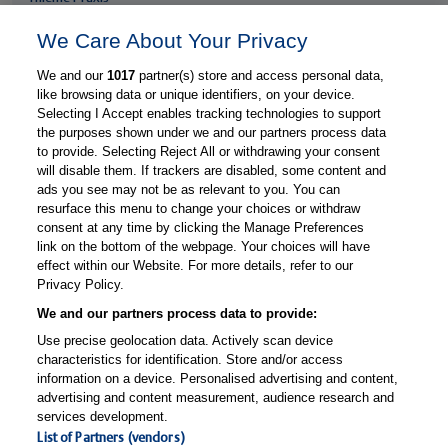
Über Thieme Praxis
We Care About Your Privacy
Kostenlos registrieren
We and our
1017
partner(s) store and access personal data,
Fachzugang freischalten
like browsing data or unique identifiers, on your device.
Selecting I Accept enables tracking technologies to support
Feedback geben
the purposes shown under we and our partners process data
E-Mail-Newsletter
to provide. Selecting Reject All or withdrawing your consent
will disable them. If trackers are disabled, some content and
Whatsapp-Newsletter
ads you see may not be as relevant to you. You can
Thieme Praxis App
resurface this menu to change your choices or withdraw
consent at any time by clicking the Manage Preferences
link on the bottom of the webpage. Your choices will have
effect within our Website. For more details, refer to our
Privacy Policy.
© Thieme Group
support-praxis@thieme.de
Nutzungsbedingungen
|
|
|
Datenschutzerklärung
Impressum
Manage Preferences
|
|
We and our partners process data to provide:
Use precise geolocation data. Actively scan device
characteristics for identification. Store and/or access
information on a device. Personalised advertising and content,
advertising and content measurement, audience research and
services development.
List of Partners (vendors)