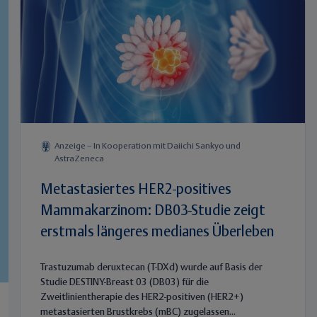
Anzeige – In Kooperation mit Daiichi Sankyo und
AstraZeneca
Metastasiertes HER2-positives
Mammakarzinom: DB03-Studie zeigt
erstmals längeres medianes Überleben
Trastuzumab deruxtecan (T-DXd) wurde auf Basis der
Studie DESTINY-Breast 03 (DB03) für die
Zweitlinientherapie des HER2-positiven (HER2+)
metastasierten Brustkrebs (mBC) zugelassen...