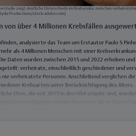
terstudie zeigt deutliche Unterschiede im Krebsrisiko zwischen verheiratete
 Syda Productions/stock.adobe.com)
n von über 4 Millionen Krebsfällen ausgewer
inden, analysierte das Team um Erstautor Paulo S Pinhei
mehr als 4 Millionen Menschen mit einer Krebserkrankun
Die Daten wurden zwischen 2015 und 2022 erhoben und d
ngeteilt:
verheirate, einschließlich geschiedener und ve
 nie verheiratete Personen
. Anschließend verglichen di
hiedener Krebsarten unter Berücksichtigung des Alters.
tliche Ehen
, die seit 2015 in den USA erlaubt sind, wurden
geschlossen dagegen wurden Personen, die in festen Pa