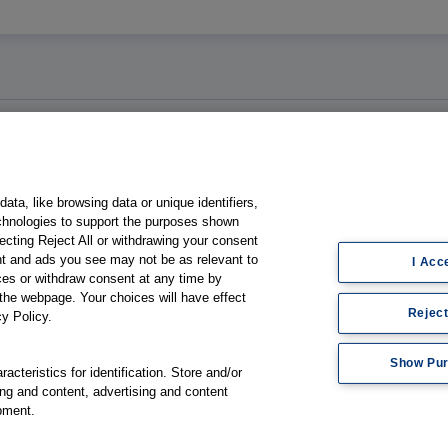
Fachgebiete
ogie
Gastroenterologie
ata, like browsing data or unique identifiers,
umoren
Gynäkologie
echnologies to support the purposes shown
ecting Reject All or withdrawing your consent
Hämatologie & Onkologie
ent and ads you see may not be as relevant to
I Acc
men
Innere Medizin
es or withdraw consent at any time by
the webpage. Your choices will have effect
Medizin & Gesundheitssystem
Reject
cy Policy.
Show Pu
cteristics for identification. Store and/or
ng and content, advertising and content
pment.