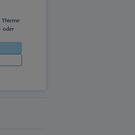
f Thieme
 – oder