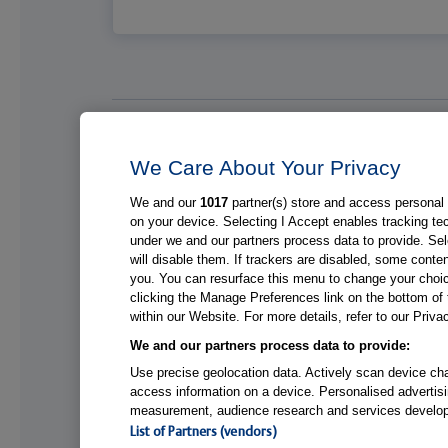
Medizinische Top-Themen
We Care About Your Privacy
Brust
Pneumol
We and our
1017
partner(s) store and access personal d
Darm
Solide T
on your device. Selecting I Accept enables tracking t
under we and our partners process data to provide. Sel
Endokrinologie & Diabetes
–
will disable them. If trackers are disabled, some cont
Gebärmutter(hals)
Alle The
you. You can resurface this menu to change your choic
clicking the Manage Preferences link on the bottom of 
within our Website. For more details, refer to our Priva
We and our partners process data to provide:
Use precise geolocation data. Actively scan device chara
access information on a device. Personalised advertisi
measurement, audience research and services develo
List of Partners (vendors)