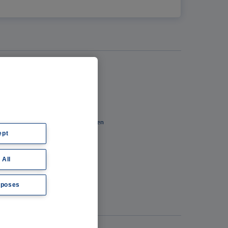
Thieme Praxis
Über Thieme Praxis
Kostenlos registrieren
Fachzugang freischalten
ept
Feedback geben
E-Mail-Newsletter
 All
Whatsapp-Newsletter
Thieme Praxis App
rposes