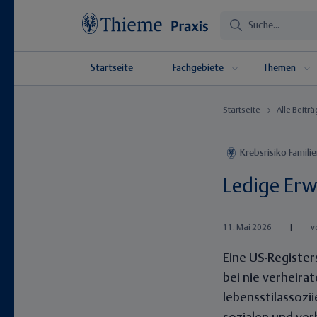
Startseite
Fachgebiete
Themen
Startseite
Alle Beitr
Krebsrisiko Famili
Ledige Erw
11. Mai 2026
|
v
Eine US-Register
bei nie verheira
lebensstilassoz