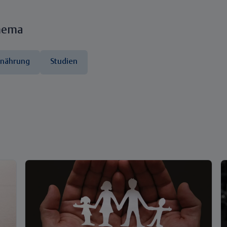
hema
rnährung
Studien