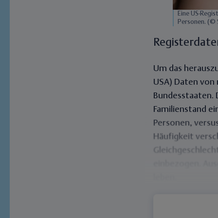
Eine US-Regis
Personen. (©
Registerdate
Um das herauszuf
USA) Daten von 
Bundesstaaten. 
Familienstand ei
Personen, versus
Häufigkeit versc
Gleichgeschlech
einbezogen. Aus
leben.