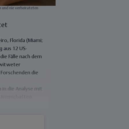
n und nie verheirateten
tet
ro, Florida (Miami;
g aus 12 US-
ie Fälle nach dem
rwitweter
e Forschenden die
 in die Analyse mit
rtnerschaften