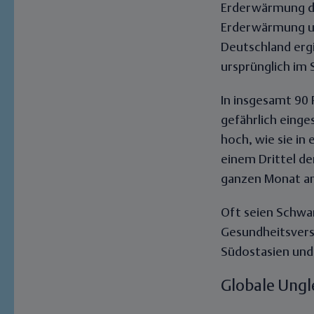
Erderwärmung da
Erderwärmung und
Deutschland ergi
ursprünglich im 
In insgesamt 90 
gefährlich eing
hoch, wie sie in
einem Drittel d
ganzen Monat an
Oft seien Schwan
Gesundheitsvers
Südostasien und 
Globale Ungl