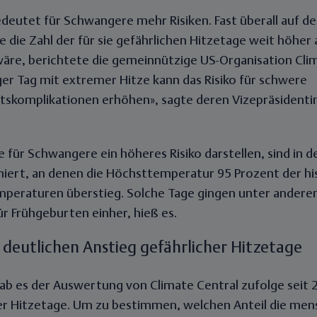
edeutet für Schwangere mehr Risiken. Fast überall auf de
e die Zahl der für sie gefährlichen Hitzetage weit höher 
re, berichtete die gemeinnützige US-Organisation Clim
ger Tag mit extremer Hitze kann das Risiko für schwere
skomplikationen erhöhen», sagte deren Vizepräsidentin
ie für Schwangere ein höheres Risiko darstellen, sind in
niert, an denen die Höchsttemperatur 95 Prozent der his
eraturen überstieg. Solche Tage gingen unter andere
ür Frühgeburten einher, hieß es.
 deutlichen Anstieg gefährlicher Hitzetage
ab es der Auswertung von Climate Central zufolge seit 
cher Hitzetage. Um zu bestimmen, welchen Anteil die m