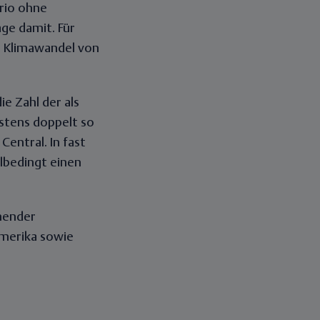
rio ohne
ge damit. Für
en Klimawandel von
e Zahl der als
stens doppelt so
Central. In fast
lbedingt einen
chender
amerika sowie