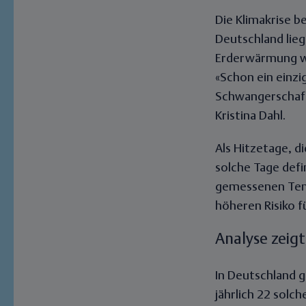
Die Klimakrise b
Deutschland lieg
Erderwärmung wä
«Schon ein einzi
Schwangerschaft
Kristina Dahl.
Als Hitzetage, d
solche Tage defi
gemessenen Temp
höheren Risiko f
Analyse zeigt
In Deutschland g
jährlich 22 sol