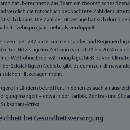
ran hat, berechnete das Team ein theoretisches Szena
 verglich die tatsächlich beobachtete Zahl der Hitzeta
bt sich daraus: Die Zahl der Hitzetage hat sich durch d
Schnitt zehn pro Jahr mehr als verdoppelt.
Prozent der 247 untersuchten Länder und Regionen lag di
estuften Hitzetage im Zeitraum von 2020 bis 2024 minde
 einer Welt ohne Erderwärmung läge, hieß es von Climate 
er berücksichtigten Gebiete gibt es demnach klimawande
 solchen Hitzetagen mehr.
gere in Ländern betroffen, in denen es auch an ausrei
orgung mangelt – etwa in der Karibik, Zentral- und Süd
Subsahara-Afrika.
eichheit bei Gesundheitsversorgung