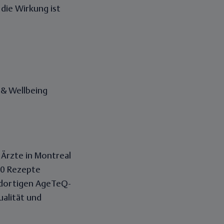
die Wirkung ist
 & Wellbeing
 Ärzte in Montreal
50 Rezepte
 dortigen AgeTeQ-
alität und