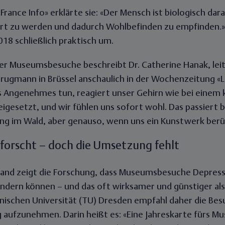
France Info» erklärte sie: «Der Mensch ist biologisch dar
rt zu werden und dadurch Wohlbefinden zu empfinden.» 
018 schließlich praktisch um.
er Museumsbesuche beschreibt Dr. Catherine Hanak, lei
 Brugmann in Brüssel anschaulich in der Wochenzeitung «
 Angenehmes tun, reagiert unser Gehirn wie bei einem 
igesetzt, und wir fühlen uns sofort wohl. Das passiert 
ng im Wald, aber genauso, wenn uns ein Kunstwerk berü
forscht – doch die Umsetzung fehlt
land zeigt die Forschung, dass Museumsbesuche Depre
indern können – und das oft wirksamer und günstiger al
nischen Universität (TU) Dresden empfahl daher die Besu
aufzunehmen. Darin heißt es: «Eine Jahreskarte fürs M