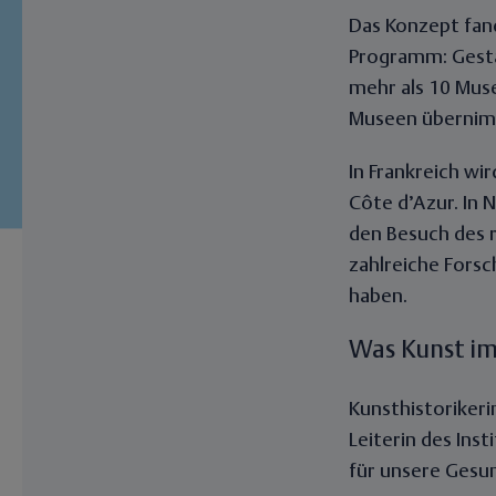
Das Konzept fand
Programm: Gesta
mehr als 10 Muse
Museen übernimm
In Frankreich wi
Côte d’Azur. In N
den Besuch des 
zahlreiche Fors
haben.
Was Kunst im 
Kunsthistorikeri
Leiterin des Inst
für unsere Gesun