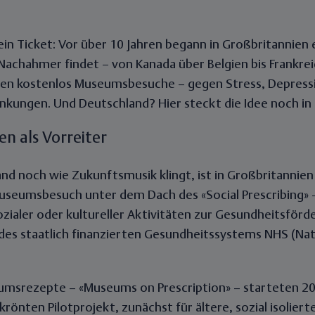
ein Ticket: Vor über 10 Jahren begann in Großbritannien 
achahmer findet – von Kanada über Belgien bis Frankrei
ben kostenlos Museumsbesuche – gegen Stress, Depress
nkungen. Und Deutschland? Hier steckt die Idee noch in
n als Vorreiter
nd noch wie Zukunftsmusik klingt, ist in Großbritannien 
useumsbesuch unter dem Dach des «Social Prescribing» –
zialer oder kultureller Aktivitäten zur Gesundheitsför
des staatlich finanzierten Gesundheitssystems NHS (Nat
umsrezepte – «Museums on Prescription» – starteten 20
ekrönten Pilotprojekt, zunächst für ältere, sozial isolie