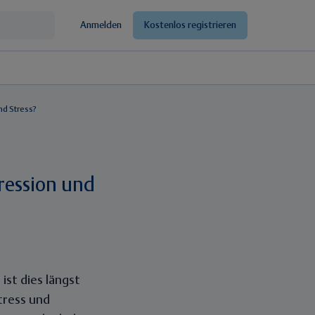
Anmelden
Kostenlos registrieren
d Stress?
ression und
st dies längst
tress und