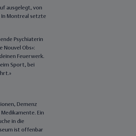
auf ausgelegt, von
In Montreal setzte
tende Psychiaterin
Le Nouvel Obs»:
kleinen Feuerwerk.
beim Sport, bei
hrt.»
ssionen, Demenz
s Medikamente. Ein
che in die
useum ist offenbar