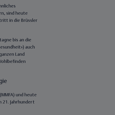
hnliches
n, sind heute
itt in die Brüssler
tagne bis an die
 Gesundheit») auch
 ganzen Land
Wohlbefinden
gie
s (MMFA) und heute
im 21. Jahrhundert