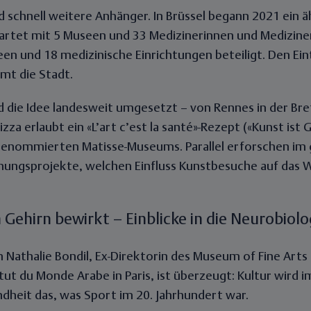
 schnell weitere Anhänger. In Brüssel begann 2021 ein ä
rtet mit 5 Museen und 33 Medizinerinnen und Mediziner
en und 18 medizinische Einrichtungen beteiligt. Den Eintr
t die Stadt.
rd die Idee landesweit umgesetzt – von Rennes in der Bre
izza erlaubt ein «L’art c’est la santé»-Rezept («Kunst ist
renommierten Matisse-Museums. Parallel erforschen im
chungsprojekte, welchen Einfluss Kunstbesuche auf das 
Gehirn bewirkt – Einblicke in die Neurobiolo
n Nathalie Bondil, Ex-Direktorin des Museum of Fine Art
itut du Monde Arabe in Paris, ist überzeugt: Kultur wird 
dheit das, was Sport im 20. Jahrhundert war.