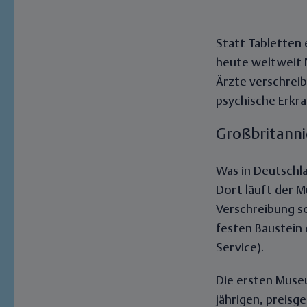
Statt Tabletten 
heute weltweit N
Ärzte verschrei
psychische Erkra
Großbritannie
Was in Deutschla
Dort läuft der M
Verschreibung so
festen Baustein 
Service).
Die ersten Muse
jährigen, preisg