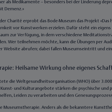
mer als Medikamente – besonders bei der Linderung dep
it Demenz.»
er Charité erprobt das Bode-Museum das Projekt «Das 
samkeit vor Kunstwerken erzielen. Dafür steht ein eigens
Raum zur Verfügung, in dem verschiedene Meditationstr
den. Wer teilnehmen möchte, kann die Übungen per Aud
 Website abrufen; dabei fallen Museumseintritt und ei
pie: Heilsame Wirkung ohne eigenes Schaf
ete die Weltgesundheitsorganisation (WHO) über 3.000 
 Kunst- und Kulturangebote stärken die psychische und 
helfen, Leiden zu verarbeiten und den Genesungsprozess
ie Museumstherapie. Anders als die bekanntere Kunstthe