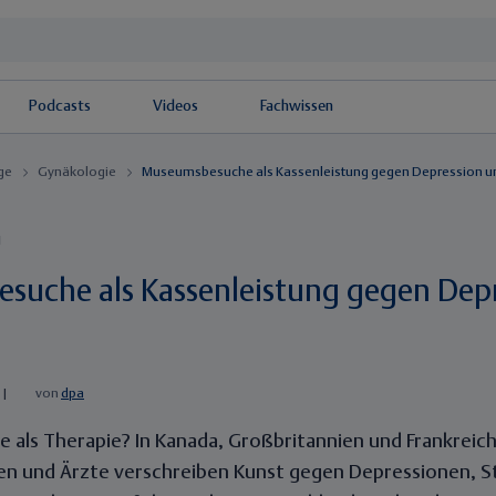
Podcasts
Videos
Fachwissen
äge
Gynäkologie
Museumsbesuche als Kassenleistung gegen Depression un
g
uche als Kassenleistung gegen Dep
|
von
dpa
ls Therapie? In Kanada, Großbritannien und Frankreich i
nen und Ärzte verschreiben Kunst gegen Depressionen, S