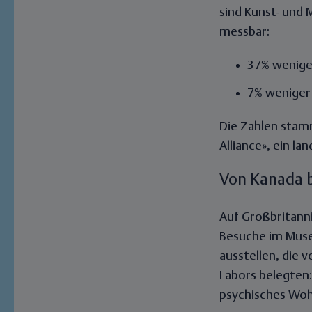
sind Kunst- und
messbar:
37% wenige
7% weniger
Die Zahlen stam
Alliance», ein l
Von Kanada b
Auf Großbritanni
Besuche im Museu
ausstellen, die
Labors belegten
psychisches Woh