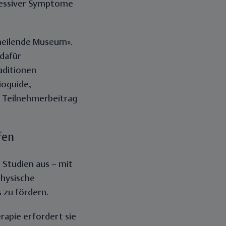
ressiver Symptome
heilende Museum».
 dafür
aditionen
ioguide,
n Teilnehmerbeitrag
fen
Studien aus – mit
physische
 zu fördern.
rapie erfordert sie