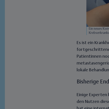
Ein neues Kon
Krebserkrank
Es ist ein Krank
fortgeschritten
Patientinnen noch
metastasengeri
lokale Behandlu
Bisherige En
Einige Experten 
den Nutzen dies
hat eine intern