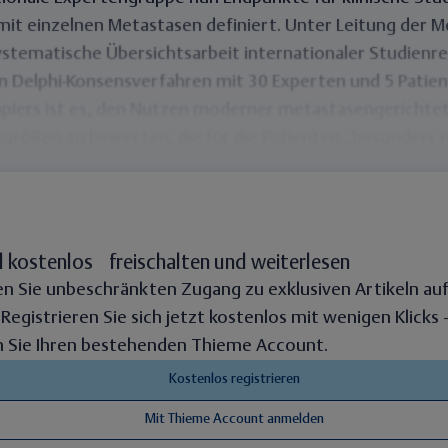
mit einzelnen Metastasen
definiert. Unter Leitung der 
stematische Übersichtsarbeit internationaler Studienre
n Delphi-Konsensverfahren mit 30 Experten und 5 Patien
piers ist es, den Nutzen moderner metastasengerichte
sgrößen zu bewerten, die
für die Patienten „besonders 
l kostenlos freischalten und weiterlesen
en Sie unbeschränkten Zugang zu exklusiven Artikeln au
. Registrieren Sie sich jetzt kostenlos mit wenigen Klicks
 Sie Ihren bestehenden Thieme Account.