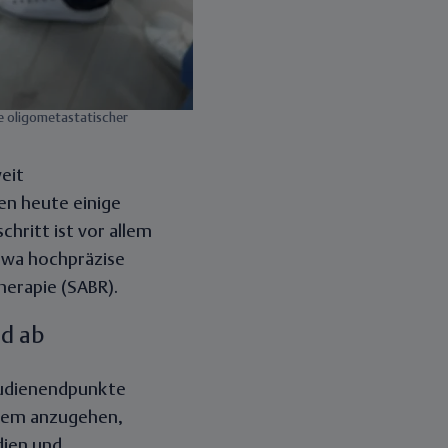
e oligometastatischer
eit
n heute einige
chritt ist vor allem
twa hochpräzise
herapie (SABR).
nd ab
udienendpunkte
blem anzugehen,
dien und