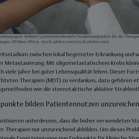
sensuspapier definiert patientenrelevante Studienendpunkte für die Therapi
ungen. (© New Africa - stock.adobe.com/stock.adobe.com)
heitsstadium zwischen lokal begrenzter Erkrankung und w
er Metastasierung: Mit
oligometastatischem Krebs
könne
 viele Jahre bei guter Lebensqualität leben. Dieser Forts
chteten Therapien (MDT
) zu verdanken, dazu gehören e
ngsmethoden wie die stereotaktische ablative Strahlent
dpunkte bilden Patientennutzen unzureiche
kritisieren unterdessen, dass die
bisher verwendeten St
er Therapien nur unzureichend abbilden
. Um dieses Pro
ationale Expertengruppe nun
Endpunkte für klinische Stu