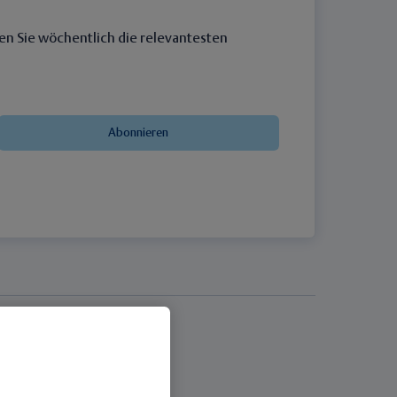
en Sie wöchentlich die relevantesten
Abonnieren
Thieme Praxis
Über Thieme Praxis
Kostenlos registrieren