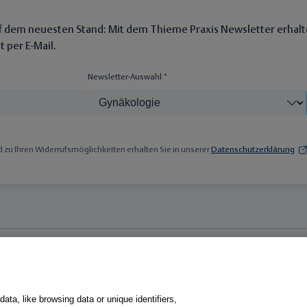
auf dem neuesten Stand: Mit dem Thieme Praxis Newsletter erhalt
 per E-Mail.
Newsletter-Auswahl *
zu Ihren Widerrufsmöglichkeiten erhalten Sie in unserer
Datenschutzerklärung
Fachgebiete
ogie
Gastroenterologie
ata, like browsing data or unique identifiers,
umoren
Gynäkologie