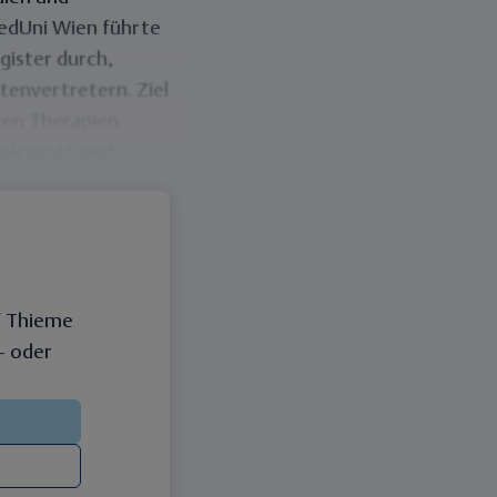
MedUni Wien führte
gister durch,
tenvertretern. Ziel
ten Therapien
relevant“
sind.
f Thieme
 – oder