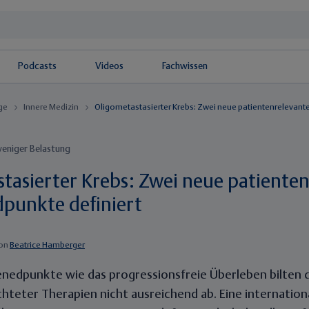
Podcasts
Videos
Fachwissen
äge
Innere Medizin
Oligometastasierter Krebs: Zwei neue patientenrelevant
weniger Belastung
tasierter Krebs: Zwei neue patiente
punkte definiert
on
Beatrice Hamberger
ienedpunkte wie das progressionsfreie Überleben bilten
teter Therapien nicht ausreichend ab. Eine internation