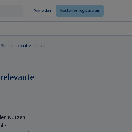
Anmelden
Kostenlos registrieren
e Studienendpunkte definiert
nrelevante
 den Nutzen
ale