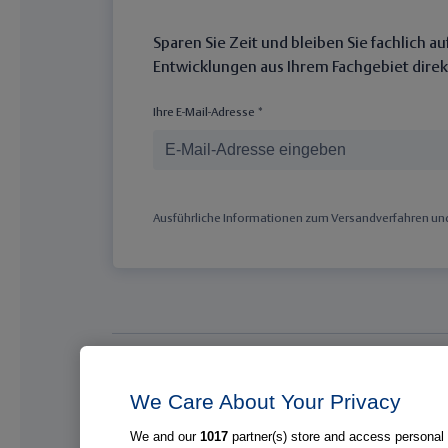
Sparen Sie Zeit und bleiben Sie fachlich 
Entwicklungen aus Ihrem Fachgebiet direkt
Ihre E-Mail-Adresse *
Ausführliche Informationen zum Versandverfahren und 
Medizinische Top-Themen
We Care About Your Privacy
Brust
Pneumol
We and our
1017
partner(s) store and access personal d
Darm
Solide T