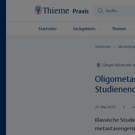
Startseite
Fachgebiete
Themen
Startseite
Alle Beitr
Länger leben mit 
Oligometas
Studienend
23. Mai 2026
|
v
Klassische Stud
metastasengerich