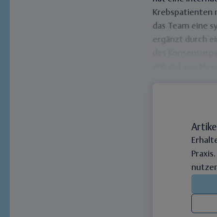
Krebspatienten 
das Team eine sy
ergänzt durch ei
des Konsensuspa
anhand von Mes
Artike
Erhalt
Praxis
nutzen