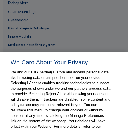
Fachgebiete
Gastroenterologie
Gynäkologie
Hämatologie & Onkologie
Innere Medizin
Medizin & Gesundheitssystem
Thieme Praxis
We Care About Your Privacy
Über Thieme Praxis
Kostenlos registrieren
We and our
1017
partner(s) store and access personal data,
like browsing data or unique identifiers, on your device.
Fachzugang freischalten
Selecting I Accept enables tracking technologies to support
Feedback geben
the purposes shown under we and our partners process data
to provide. Selecting Reject All or withdrawing your consent
E-Mail-Newsletter
will disable them. If trackers are disabled, some content and
Whatsapp-Newsletter
ads you see may not be as relevant to you. You can
resurface this menu to change your choices or withdraw
Thieme Praxis App
consent at any time by clicking the Manage Preferences
link on the bottom of the webpage. Your choices will have
effect within our Website. For more details, refer to our