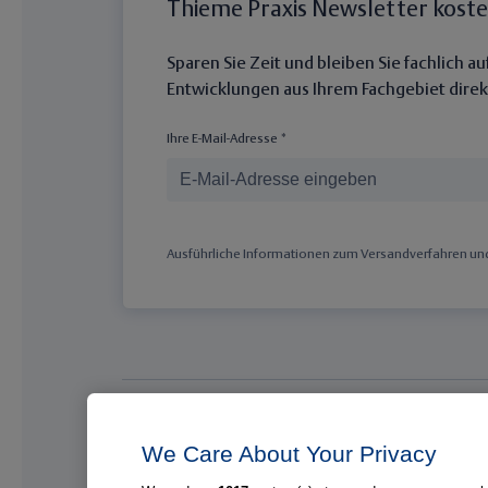
Thieme Praxis Newsletter kost
Sparen Sie Zeit und bleiben Sie fachlich 
Entwicklungen aus Ihrem Fachgebiet direkt
Ihre E-Mail-Adresse *
Ausführliche Informationen zum Versandverfahren und 
Medizinische Top-Themen
We Care About Your Privacy
Brust
Pneumol