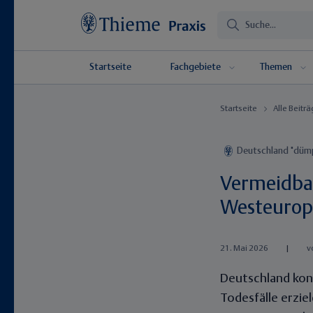
Startseite
Fachgebiete
Themen
Startseite
Alle Beitr
Deutschland "dümp
Vermeidbar
Westeurop
21. Mai 2026
|
v
Deutschland kon
Todesfälle erzie