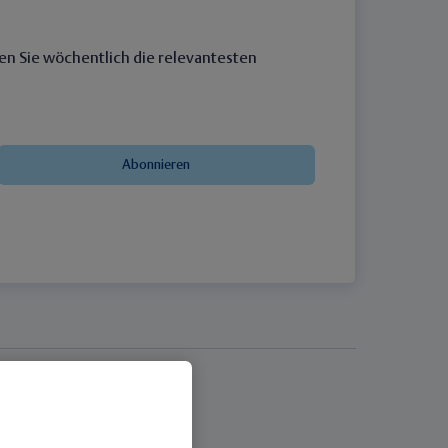
en Sie wöchentlich die relevantesten
Abonnieren
Thieme Praxis
Über Thieme Praxis