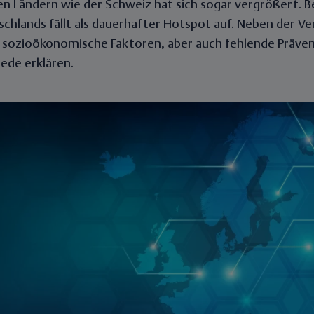
n Ländern wie der Schweiz hat sich sogar vergrößert. B
hlands fällt als dauerhafter Hotspot auf. Neben der Ve
m sozioökonomische Faktoren, aber auch fehlende Präven
iede erklären.