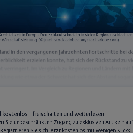
terblichkeit in Europa: Deutschland schneidet in vielen Regionen schlechter
r Wirtschaftsleistung. (©j-mel - stock.adobe.com/stock.adobe.com)
and in den vergangenen Jahrzehnten
Fortschritte bei d
erblichkeit
erzielen konnte, hat sich der Rückstand zu vi
t verringert. Im Vergleich zu Regionen und Ländern mit
cklung wie etwa der Schweiz hat sich der Abstand sogar
l kostenlos freischalten und weiterlesen
en Sie unbeschränkten Zugang zu exklusiven Artikeln au
. Registrieren Sie sich jetzt kostenlos mit wenigen Klicks