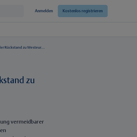
Anmelden
Kostenlos registrieren
Vermeidbare Todesfälle in Deutschland: der Rückstand zu Westeuropa wächst
ckstand zu
nkung vermeidbarer
den