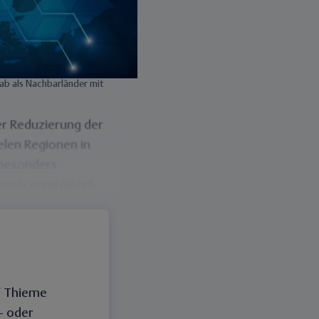
 ab als Nachbarländer mit
e
r
Reduzierung der
elen Regionen in
 besonders
 noch vergrößert.
f Thieme
 – oder