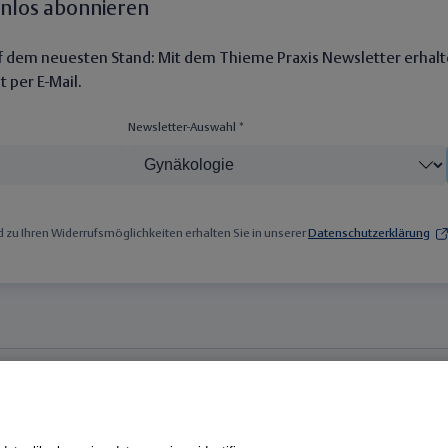
enlos abonnieren
auf dem neuesten Stand: Mit dem Thieme Praxis Newsletter erhalt
 per E-Mail.
Newsletter-Auswahl *
zu Ihren Widerrufsmöglichkeiten erhalten Sie in unserer
Datenschutzerklärung
Fachgebiete
ogie
Gastroenterologie