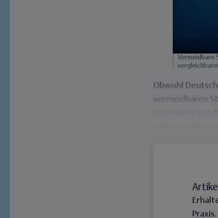
Vermeidbare S
vergleichbare
Obwohl Deutschl
vermeidbaren St
Westeuropa nich
günstiger Entwi
Artike
Erhalt
Praxis