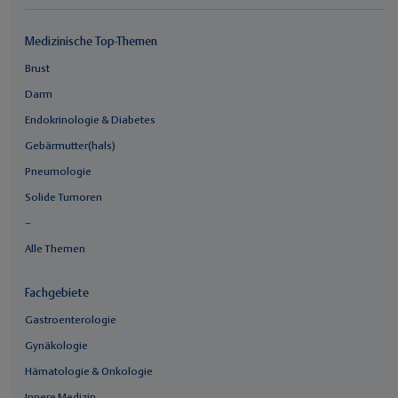
Medizinische Top-Themen
Brust
Darm
Endokrinologie & Diabetes
Gebärmutter(hals)
Pneumologie
Solide Tumoren
–
Alle Themen
Fachgebiete
Gastroenterologie
Gynäkologie
Hämatologie & Onkologie
Innere Medizin