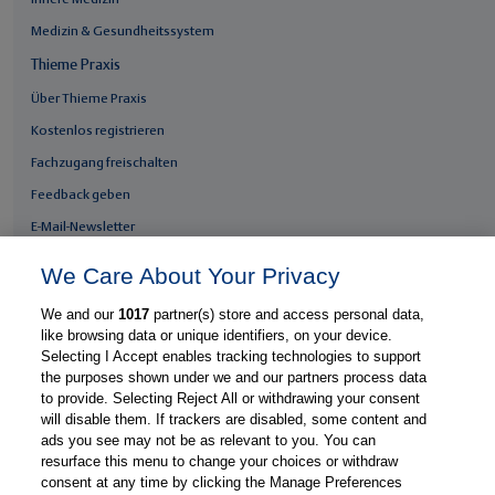
Medizin & Gesundheitssystem
Thieme Praxis
Über Thieme Praxis
Kostenlos registrieren
Fachzugang freischalten
Feedback geben
E-Mail-Newsletter
Whatsapp-Newsletter
We Care About Your Privacy
Thieme Praxis App
We and our
1017
partner(s) store and access personal data,
like browsing data or unique identifiers, on your device.
Selecting I Accept enables tracking technologies to support
the purposes shown under we and our partners process data
© Thieme Group
support-praxis@thieme.de
Nutzungsbedingungen
|
|
|
to provide. Selecting Reject All or withdrawing your consent
Datenschutzerklärung
Impressum
Manage Preferences
|
|
will disable them. If trackers are disabled, some content and
ads you see may not be as relevant to you. You can
resurface this menu to change your choices or withdraw
consent at any time by clicking the Manage Preferences