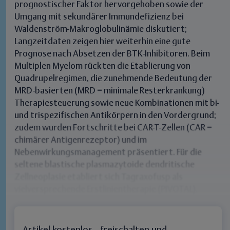
prognostischer Faktor hervorgehoben sowie der
Umgang mit sekundärer Immundefizienz bei
Waldenström-Makroglobulinämie diskutiert;
Langzeitdaten zeigen hier weiterhin eine gute
Prognose nach Absetzen der BTK-Inhibitoren. Beim
Multiplen Myelom rückten die Etablierung von
Quadrupelregimen, die zunehmende Bedeutung der
MRD-basierten (MRD = minimale Resterkrankung)
Therapiesteuerung sowie neue Kombinationen mit bi-
und trispezifischen Antikörpern in den Vordergrund;
zudem wurden Fortschritte bei CAR-T-Zellen (CAR =
chimärer Antigenrezeptor) und im
Nebenwirkungsmanagement präsentiert. Für die
seltene blastische plasmazytoide dendritische
Zellneoplasie etabliert sich Tagraxofusp als
vielversprechende Erstlinientherapie (PIVOTAL).