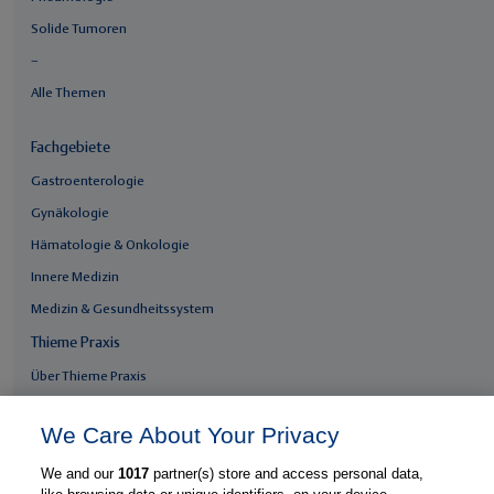
Solide Tumoren
–
Alle Themen
Fachgebiete
Gastroenterologie
Gynäkologie
Hämatologie & Onkologie
Innere Medizin
Medizin & Gesundheitssystem
Thieme Praxis
Über Thieme Praxis
Kostenlos registrieren
We Care About Your Privacy
Fachzugang freischalten
We and our
1017
partner(s) store and access personal data,
Feedback geben