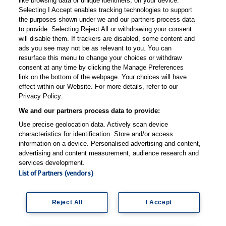
like browsing data or unique identifiers, on your device.
E-Mail-Newsletter
Selecting I Accept enables tracking technologies to support
the purposes shown under we and our partners process data
Whatsapp-Newsletter
to provide. Selecting Reject All or withdrawing your consent
Thieme Praxis App
will disable them. If trackers are disabled, some content and
ads you see may not be as relevant to you. You can
resurface this menu to change your choices or withdraw
consent at any time by clicking the Manage Preferences
© Thieme Group
support-praxis@thieme.de
Nutzungsbedingungen
|
|
|
link on the bottom of the webpage. Your choices will have
effect within our Website. For more details, refer to our
Datenschutzerklärung
Impressum
Manage Preferences
|
|
Privacy Policy.
We and our partners process data to provide:
Use precise geolocation data. Actively scan device
characteristics for identification. Store and/or access
information on a device. Personalised advertising and content,
advertising and content measurement, audience research and
services development.
List of Partners (vendors)
Reject All
I Accept