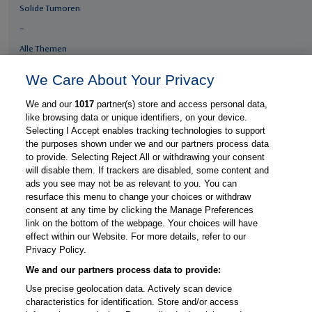
Solide Tumoren
–
Alle Themen
We Care About Your Privacy
Fachgebiete
We and our
1017
partner(s) store and access personal data,
Gastroenterologie
like browsing data or unique identifiers, on your device.
Gynäkologie
Selecting I Accept enables tracking technologies to support
the purposes shown under we and our partners process data
Hämatologie & Onkologie
to provide. Selecting Reject All or withdrawing your consent
Innere Medizin
will disable them. If trackers are disabled, some content and
ads you see may not be as relevant to you. You can
Medizin & Gesundheitssystem
resurface this menu to change your choices or withdraw
consent at any time by clicking the Manage Preferences
Thieme Praxis
link on the bottom of the webpage. Your choices will have
Über Thieme Praxis
effect within our Website. For more details, refer to our
Privacy Policy.
Kostenlos registrieren
We and our partners process data to provide:
Fachzugang freischalten
Use precise geolocation data. Actively scan device
Feedback geben
characteristics for identification. Store and/or access