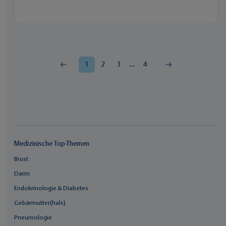
...
1
2
3
4
Medizinische Top-Themen
Brust
Darm
Endokrinologie & Diabetes
Gebärmutter(hals)
Pneumologie