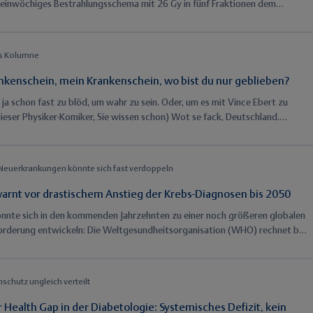
 einwöchiges Bestrahlungsschema mit 26 Gy in fünf Fraktionen dem
hen dreiwöchigen 40-Gy-Regime in Effektivität und Verträglichkeit nicht
en ist. Was das für die adjuvante Brustkrebstherapie bedeutet.
es Kolumne
nkenschein, mein Krankenschein, wo bist du nur geblieben?
t ja schon fast zu blöd, um wahr zu sein. Oder, um es mit Vince Ebert zu
ieser Physiker-Komiker, Sie wissen schon) Wot se fack, Deutschland.
reibung ab Tag eins - Blacky Merz ist da gnadenlos - und nicht nur die AU
Tag 1 vorliegen, sondern die telefonische Krankschreibung soll auch gleich
 Neuerkrankungen könnte sich fast verdoppeln
rnt vor drastischem Anstieg der Krebs-Diagnosen bis 2050
nnte sich in den kommenden Jahrzehnten zu einer noch größeren globalen
orderung entwickeln: Die Weltgesundheitsorganisation (WHO) rechnet bis
 rund 35 Millionen Neuerkrankungen pro Jahr – fast doppelt so vielen wie
Neben Rauchen und Alkoholkonsum geraten vor allem Übergewicht und
smangel in den Fokus. Zugleich kritisiert die WHO gravierende
schutz ungleich verteilt
hiede bei Früherkennung, Behandlung und Überlebenschancen weltweit.
Health Gap in der Diabetologie: Systemisches Defizit, kein