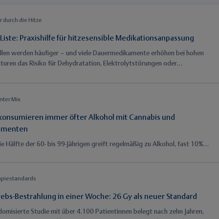
r durch die Hitze
iste: Praxishilfe für hitzesensible Medikationsanpassung
llen werden häufiger – und viele Dauermedikamente erhöhen bei hohen
uren das Risiko für Dehydratation, Elektrolytstörungen oder
ersagen. Die neue CALOR-Liste aus dem Projekt ADAPT-HEAT bündelt
asierte und konsentierte Hinweise zu 27 hitzerelevanten
fklassen. Sie unterstützt Praxisteams dabei, Risikopatienten frühzeitig zu
nter Mix
zieren, Beratung zu strukturieren und Monitoring gezielt anzupassen – ohne
dtherapie zu gefährden.
 konsumieren immer öfter Alkohol mit Cannabis und
amenten
e Hälfte der 60- bis 99-Jährigen greift regelmäßig zu Alkohol, fast 10%
n von Rauschtrinken – und der Konsum bleibt selten allein: Cannabis,
 Schmerzmittel und Stimulanzien kommen häufig hinzu. Mischkonsum,
che Schmerzen und psychische Belastungen sind eng verknüpft. Gerade
apiestandards
ch und kognitiv vitale Senioren mit aktivem sozialem Leben tragen ein
 Risiko – werden im klinischen Alltag jedoch selten als suchtgefährdet
rebs-Bestrahlung in einer Woche: 26 Gy als neuer Standard
nommen.
domisierte Studie mit über 4.100 Patientinnen belegt nach zehn Jahren,