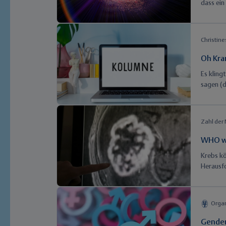
dass ein
klassisc
unterleg
Christin
Oh Kra
Es kling
sagen (d
Kranksch
muss ab 
weg.
Zahl der
WHO wa
Krebs kö
Herausf
2050 mit
heute. 
Bewegung
Organ
Untersc
Gender 