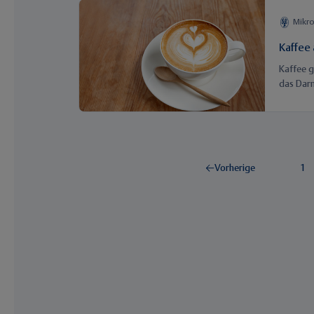
Diabetes
1.140 L
Mikr
speziali
Kaffee
Kaffee g
das Darm
regelmä
veränder
Vorherige
1