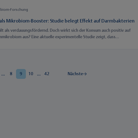
. In DDG zertifizierten Kliniken könnten laut aktuellen Daten jährlich rund
eben gerettet werden – doch pauschale Sparvorgaben gefährden
obiom-Forschung
sierte Strukturen in Praxen und Krankenhäusern.
 als Mikrobiom-Booster: Studie belegt Effekt auf Darmbakterien
ilt als verdauungsfördernd. Doch wirkt sich der Konsum auch positiv auf
mikrobiom aus? Eine aktuelle experimentelle Studie zeigt, dass
ßiger Kaffeekonsum die Zusammensetzung spezifischer Darmbakterien
t und positiv auf die Darm-Hirn-Achse wirkt.
...
...
8
9
10
42
Nächste