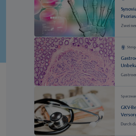
über ins
Diabetes
Synovi
in der R
Psorias
Zwei neu
Betroffe
brachte 
deutlich
Steig
auf den 
Patiente
Gastro
Ernährun
Unbek
Gastroe
häufiger
bevölker
Gesamtüb
Sparzwa
GKV-Be
Versor
Durch da
Gesellsc