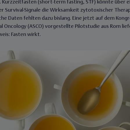
Kurzzeitfasten (short-term fasting, STF) könnte über e
er Survival-Signale die Wirksamkeit zytotoxischer Therap
sche Daten fehlten dazu bislang. Eine jetzt auf dem Kong
cal Oncology (ASCO) vorgestellte Pilotstudie aus Rom lie
weis: Fasten wirkt.