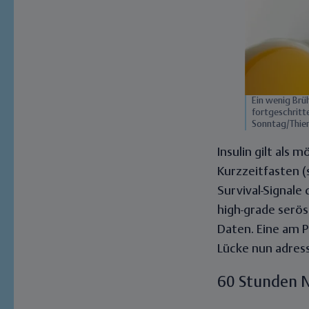
Ein wenig Brü
fortgeschritt
Sonntag/Thie
Insulin gilt als
Kurzzeitfasten
(
Survival-Signale
high-grade serös
Daten. Eine am P
Lücke nun adress
60 Stunden N