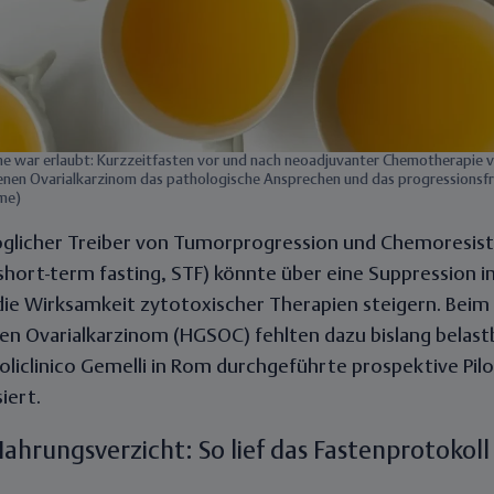
he war erlaubt: Kurzzeitfasten vor und nach neoadjuvanter Chemotherapie 
enen Ovarialkarzinom das pathologische Ansprechen und das progressionsfr
me)
 möglicher Treiber von Tumorprogression und Chemoresis
short-term fasting, STF) könnte über eine
Suppression i
die
Wirksamkeit zytotoxischer Therapien steigern
. Beim
en Ovarialkarzinom (HGSOC) fehlten dazu bislang belastb
oliclinico Gemelli in Rom durchgeführte prospektive Pilo
iert.
ahrungsverzicht: So lief das Fastenprotokoll