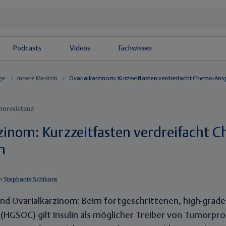
Podcasts
Videos
Fachwissen
äge
Innere Medizin
Ovarialkarzinom: Kurzzeitfasten verdreifacht Chemo-An
moresistenz
zinom: Kurzzeitfasten verdreifacht 
n
n
Stephanie Schikora
nd Ovarialkarzinom: Beim fortgeschrittenen, high-grad
(HGSOC) gilt Insulin als möglicher Treiber von Tumorpr