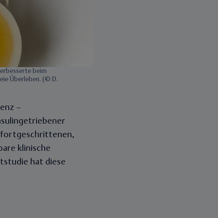
verbesserte beim
eie Überleben. (© D.
tenz –
nsulingetriebener
 fortgeschrittenen,
are klinische
tstudie hat diese