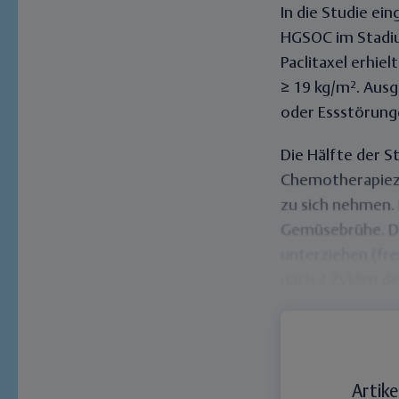
In die Studie e
HGSOC
im Stadiu
Paclitaxel erhie
≥ 19 kg/m². Ausg
oder Essstörung
Die Hälfte der 
Chemotherapiezy
zu sich nehmen. 
Gemüsebrühe. Di
unterziehen (fre
nach 3 Zyklen d
Artike