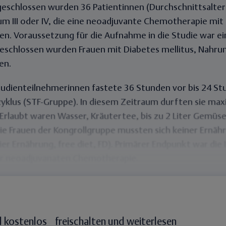
ingeschlossen wurden
36 Patientinnen (Durchschnittsalter
m III oder IV, die eine neoadjuvante Chemotherapie mit
lten. Voraussetzung für die Aufnahme in die Studie war e
eschlossen wurden Frauen mit Diabetes mellitus, Nahrun
en.
Studienteilnehmerinnen fastete 36 Stunden vor bis 24 S
klus (
STF-Gruppe
). In diesem Zeitraum durften sie
maxi
Erlaubt waren Wasser, Kräutertee, bis zu 2 Liter Gemüse
e Frauen der
Kongrollgruppe
mussten sich
keiner Ernäh
ier Ernährung, free diet, FD). Primärer Endpunkt war die 
er neoadjuvanaten Chemotherapie.
l kostenlos freischalten und weiterlesen