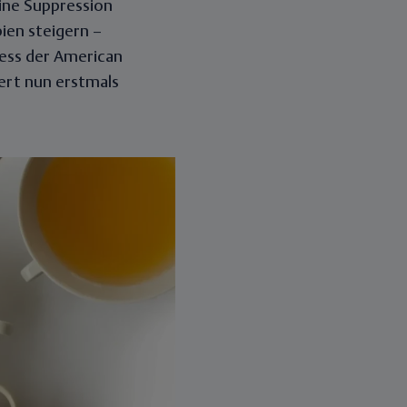
ine Suppression
ien steigern –
ress der American
fert nun erstmals