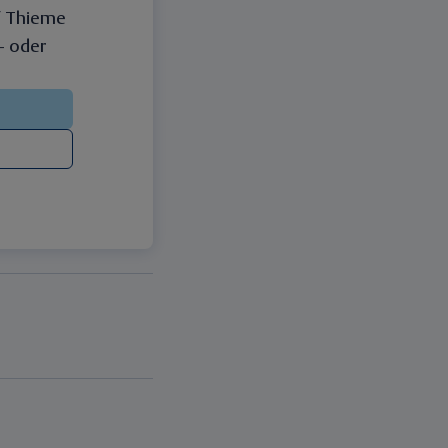
f Thieme
 – oder