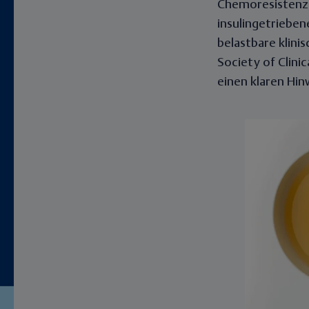
Chemoresistenz. 
insulingetrieben
belastbare klini
Society of Clini
einen klaren Hin