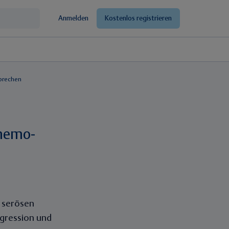
Anmelden
Kostenlos registrieren
sprechen
Chemo-
e serösen
ogression und