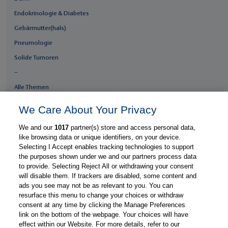
Endokrinologie & Diabetes
Gebärmutter(hals)
Pneumologie
Solide Tumoren
–
Alle Themen
We Care About Your Privacy
Fachgebiete
We and our
1017
partner(s) store and access personal data,
Gastroenterologie
like browsing data or unique identifiers, on your device.
Gynäkologie
Selecting I Accept enables tracking technologies to support
the purposes shown under we and our partners process data
Hämatologie & Onkologie
to provide. Selecting Reject All or withdrawing your consent
Innere Medizin
will disable them. If trackers are disabled, some content and
ads you see may not be as relevant to you. You can
Medizin & Gesundheitssystem
resurface this menu to change your choices or withdraw
consent at any time by clicking the Manage Preferences
Thieme Praxis
link on the bottom of the webpage. Your choices will have
Über Thieme Praxis
effect within our Website. For more details, refer to our