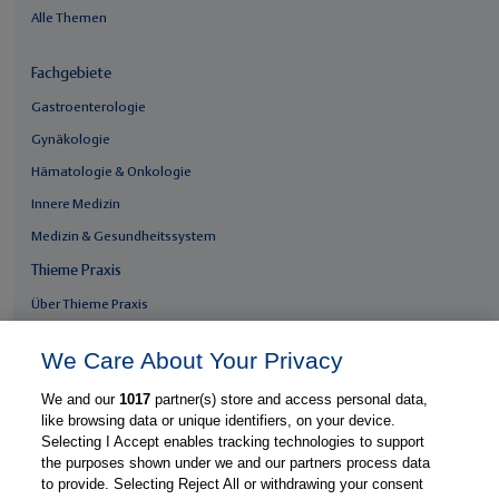
Alle Themen
Fachgebiete
Gastroenterologie
Gynäkologie
Hämatologie & Onkologie
Innere Medizin
Medizin & Gesundheitssystem
Thieme Praxis
Über Thieme Praxis
Kostenlos registrieren
We Care About Your Privacy
Fachzugang freischalten
We and our
1017
partner(s) store and access personal data,
Feedback geben
like browsing data or unique identifiers, on your device.
E-Mail-Newsletter
Selecting I Accept enables tracking technologies to support
the purposes shown under we and our partners process data
Whatsapp-Newsletter
to provide. Selecting Reject All or withdrawing your consent