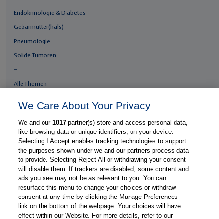
Endokrinologie & Diabetes
Gebärmutter(hals)
Pneumologie
Solide Tumoren
–
Alle Themen
We Care About Your Privacy
Fachgebiete
We and our
1017
partner(s) store and access personal data,
Gastroenterologie
like browsing data or unique identifiers, on your device.
Gynäkologie
Selecting I Accept enables tracking technologies to support
the purposes shown under we and our partners process data
Hämatologie & Onkologie
to provide. Selecting Reject All or withdrawing your consent
Innere Medizin
will disable them. If trackers are disabled, some content and
ads you see may not be as relevant to you. You can
Medizin & Gesundheitssystem
resurface this menu to change your choices or withdraw
consent at any time by clicking the Manage Preferences
Thieme Praxis
link on the bottom of the webpage. Your choices will have
Über Thieme Praxis
effect within our Website. For more details, refer to our